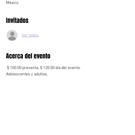
México
Invitados
Ver todos
Acerca del evento
 $ 100.00 preventa, $ 120.00 día del evento. 
Adolescentes y adultos.
Una, dos, ¿diez chicas millennial? Ellas se 
encuentran en duda acerca de su existencia . 
Mediante la construcción de su reflejo e 
imagen intentan resolver esas dudas sin saber 
que se adentran al redundante terreno 