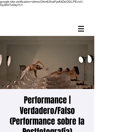
google-site-verification=zkmxcObm9JIxaFysKkDeOl1LPEcoU-
0qJ9GTvGky7LY
Performance |
Verdadero/Falso
(Performance sobre la
Postfotografía)