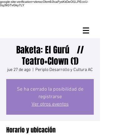
google-site-verification=zkmxcObm9JIxaFysKkDeOl1LPEcoU-
0qJ9GTvGky7LY
Baketa: El Gurú //
Teatro+Clown (1)
jue 27 de ago
  |  
Periplo Desarrollo y Cultura AC
Se ha cerrado la posibilidad de
registrarse
Ver otros eventos
Horario y ubicación