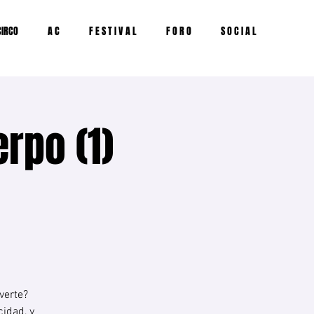
IRCO
A C
F E S T I V A L
F O R O
S O C I A L
rpo (1)
verte?
idad, y