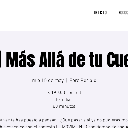
I N I C I O
NODOC
| Más Allá de tu Cue
mié 15 de may
  |  
Foro Periplo
$ 190.00 general
Familiar.
60 minutos
a vez te has puesto a pensar ...¿Qué pasaría si ya no pudieras mo
le escénico con el contexto EL MOVIMIENTO con tiempo de caduc