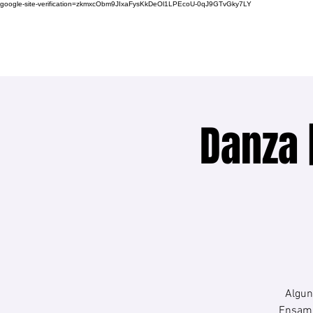
google-site-verification=zkmxcObm9JIxaFysKkDeOl1LPEcoU-0qJ9GTvGky7LY
Danza 
Algun
Ensamb