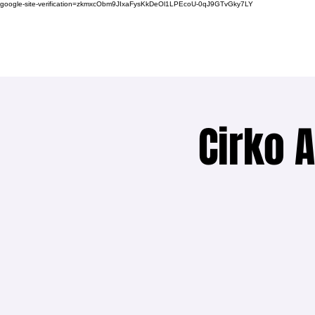
google-site-verification=zkmxcObm9JIxaFysKkDeOl1LPEcoU-0qJ9GTvGky7LY
Cirko A