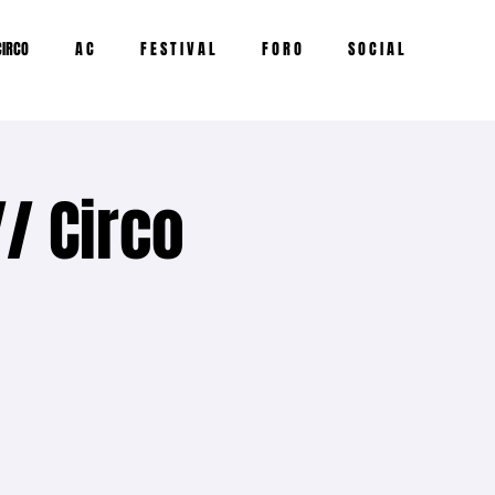
IRCO
A C
F E S T I V A L
F O R O
S O C I A L
// Circo