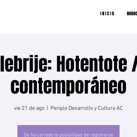
I N I C I O
NODOC
lebrije: Hotentote 
contemporáneo
vie 21 de ago
  |  
Periplo Desarrollo y Cultura AC
Se ha cerrado la posibilidad de registrarse